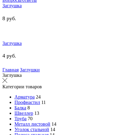
Вопросы/ответы
Заглушка
8
руб.
Заглушка
4
руб.
Главная
Заглушки
Заглушка
Категории товаров
Арматура
24
Профнастил
11
Балка
8
Швеллер
13
Труба
70
Металл листовой
14
Уголок стальной
14
Полоса стальная
14