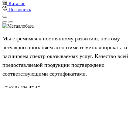
Каталог
Позвонить
Мы стремимся к постоянному развитию, поэтому
регулярно пополняем ассортимент металлопроката и
расширяем спектр оказываемых услуг. Качество всей
предоставляемой продукции подтверждено
соответствующими сертификатами.
+7 (915) 336 47 47
Московская обл., Истринский район, д. Высоково, ул.
Центральная, 81
Арматура
Профнастил
Балка
Швеллер
Труба
Металл листовой