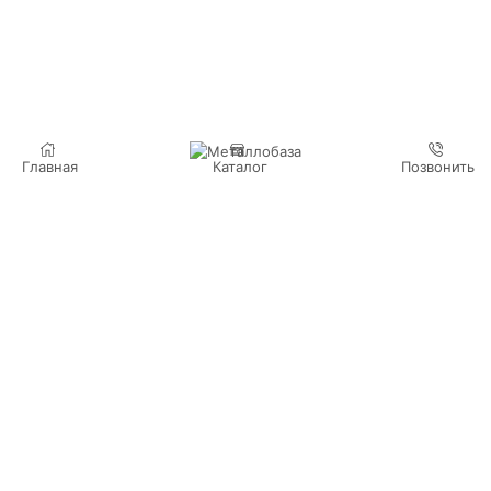
Главная
Каталог
Позвонить
Мы стремимся к постоянному развитию, поэтому регулярно
пополняем ассортимент металлопроката и расширяем
спектр оказываемых услуг. Качество всей предоставляемой
продукции подтверждено соответствующими
сертификатами.
+7 (915) 336 47 47
Московская обл., Истринский район,
д. Высоково, ул. Центральная, 81