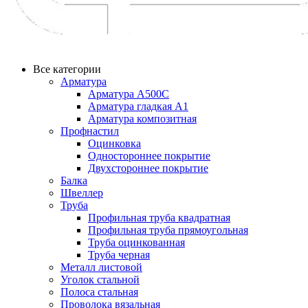
Все категории
Арматура
Арматура А500С
Арматура гладкая А1
Арматура композитная
Профнастил
Оцинковка
Одностороннее покрытие
Двухстороннее покрытие
Балка
Швеллер
Труба
Профильная труба квадратная
Профильная труба прямоугольная
Труба оцинкованная
Труба черная
Металл листовой
Уголок стальной
Полоса стальная
Проволока вязальная